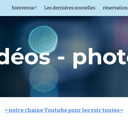
bienvenue !
Les dernières nouvelles
réservation
ip to main content
Skip to navigat
déos - pho
> notre chaine Youtube pour les voir toutes <