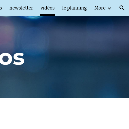
s
newsletter
vidéos
le planning
More
ion
tos